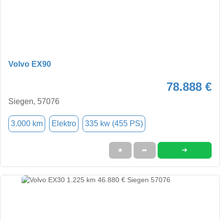
Volvo EX90
78.888 €
Siegen, 57076
3.000 km
Elektro
335 kw (455 PS)
➜
★
➦