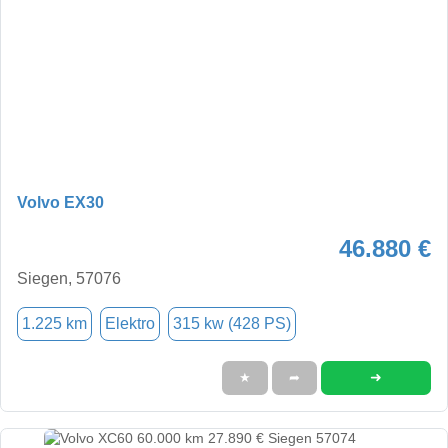
Volvo EX30
46.880 €
Siegen, 57076
1.225 km
Elektro
315 kw (428 PS)
➜
★
➦