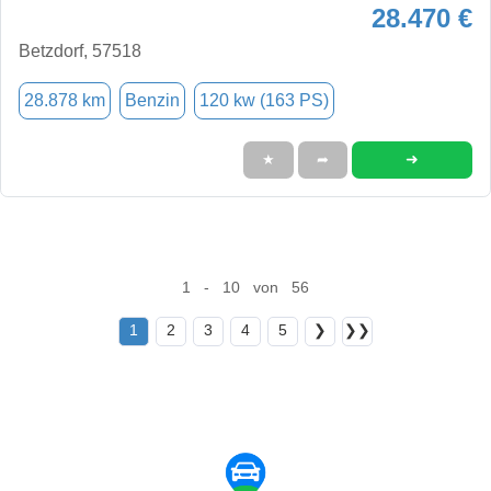
28.470 €
Betzdorf, 57518
28.878 km
Benzin
120 kw (163 PS)
➜
★
➦
1 - 10 von 56
1
2
3
4
5
❯
❯❯