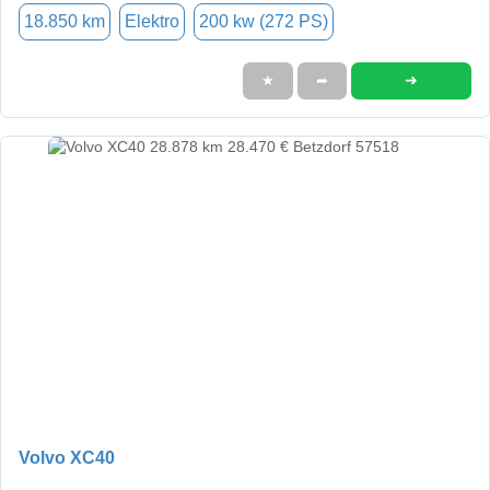
18.850 km
Elektro
200 kw (272 PS)
➜
★
➦
Volvo XC40