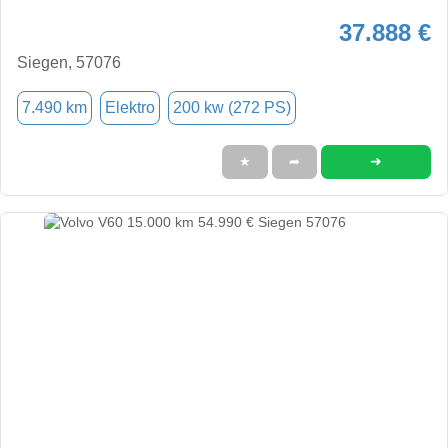
37.888 €
Siegen, 57076
7.490 km
Elektro
200 kw (272 PS)
➜
★
➦