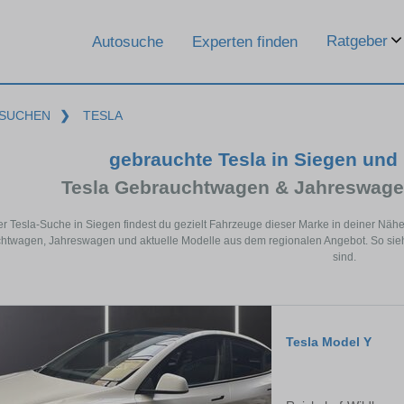
Ratgeber
Autosuche
Experten finden
SUCHEN
❯
TESLA
gebrauchte Tesla in Siegen und
Tesla Gebrauchtwagen & Jahreswage
er Tesla-Suche in Siegen findest du gezielt Fahrzeuge dieser Marke in deiner Näh
twagen, Jahreswagen und aktuelle Modelle aus dem regionalen Angebot. So siehs
sind.
Tesla Model Y