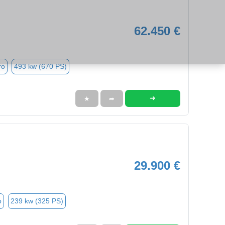
62.450 €
ro
493 kw (670 PS)
➜
★
➦
29.900 €
o
239 kw (325 PS)