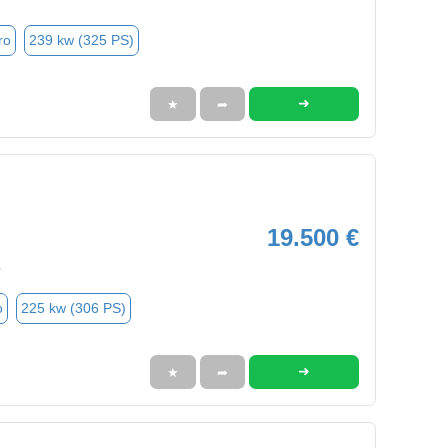
ro
239 kw (325 PS)
➜
★
➦
19.500 €
4
o
225 kw (306 PS)
➜
★
➦