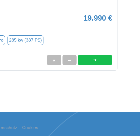
19.990 €
ro
285 kw (387 PS)
➜
★
➦
enschutz
Cookies