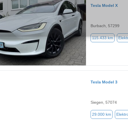
Tesla Model X
Burbach, 57299
115.433 km
Elekt
Tesla Model 3
Siegen, 57074
29.000 km
Elektr