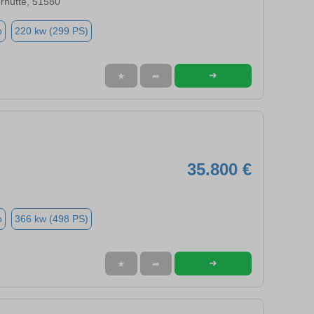
rhütte, 51580
o
220 kw (299 PS)
➜
★
➦
35.800 €
o
366 kw (498 PS)
➜
★
➦