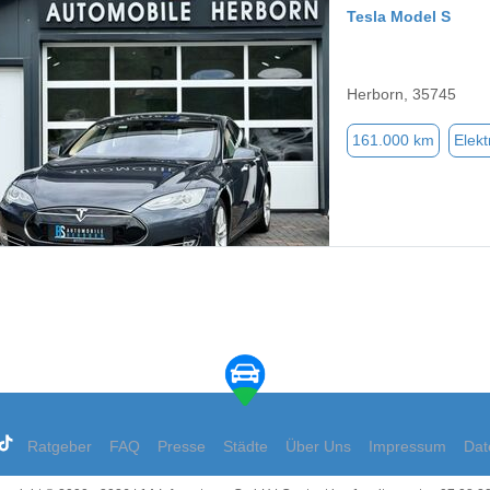
Tesla Model S
Herborn, 35745
161.000 km
Elekt
Ratgeber
FAQ
Presse
Städte
Über Uns
Impressum
Dat