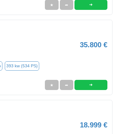
➜
★
➦
35.800 €
o
393 kw (534 PS)
➜
★
➦
18.999 €