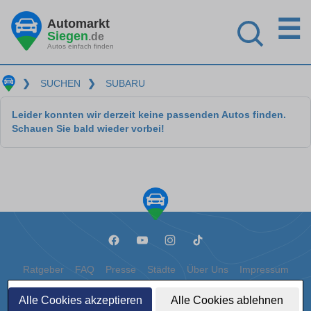
☰
Automarkt
Siegen
.de
Autos einfach finden
❯
SUCHEN
❯
SUBARU
Leider konnten wir derzeit keine passenden Autos finden.
Schauen Sie bald wieder vorbei!
Ratgeber
FAQ
Presse
Städte
Über Uns
Impressum
Datenschutz
Cookies
Alle Cookies akzeptieren
Alle Cookies ablehnen