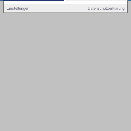
Copyright © 2000 - 2026 | 1A Infosysteme GmbH | Content by: 1a-sites-autos
Einstellungen
Datenschutzerklärung
09.08.2026