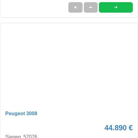
➜
★
➦
Peugeot 3008
44.890 €
Siegen, 57076