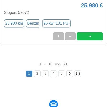
25.980 €
Siegen, 57072
25.900 km
Benzin
96 kw (131 PS)
➜
★
➦
1 - 10 von 71
1
2
3
4
5
❯
❯❯