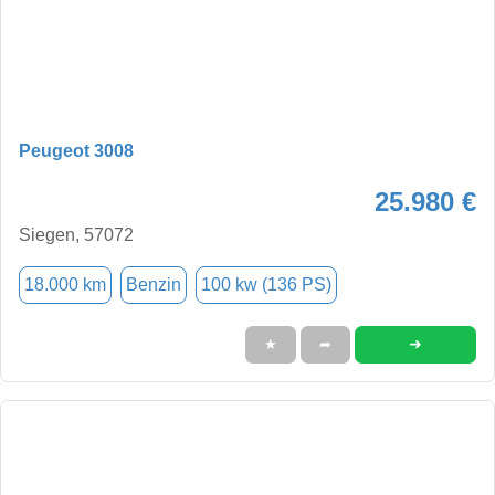
Peugeot 3008
25.980 €
Siegen, 57072
18.000 km
Benzin
100 kw (136 PS)
➜
★
➦