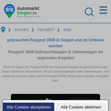
☰
Automarkt
Siegen
.de
Autos einfach finden
❯
SUCHEN
❯
PEUGEOT
❯
3008
gebrauchte Peugeot 3008 in Siegen und im Umkreis
suchen
Peugeot 3008 Gebrauchtwagen & Jahreswagen im
regionalen Angebot
Finde in Siegen für Peugeot 3008 bei Automarkt-Siegen.de gezielt Fahrzeuge
dieses Models in deiner Nähe. Ob als Gebrauchtwagen oder Jahreswagen - hier
siehst du auf einen Blick, welche Peugeot 3008 Fahrzeuge in Siegen verfügbar
sind.
Alle Cookies akzeptieren
Alle Cookies ablehnen