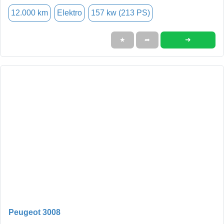
12.000 km
Elektro
157 kw (213 PS)
➜
★
➦
Peugeot 3008