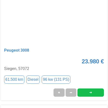
Peugeot 3008
23.980 €
Siegen, 57072
61.500 km
Diesel
96 kw (131 PS)
➜
★
➦