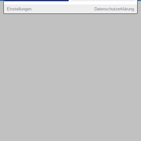
Copyright © 2000 - 2026 | 1A Infosysteme GmbH | Content by: 1a-sites-autos
Einstellungen
Datenschutzerklärung
09.08.2026