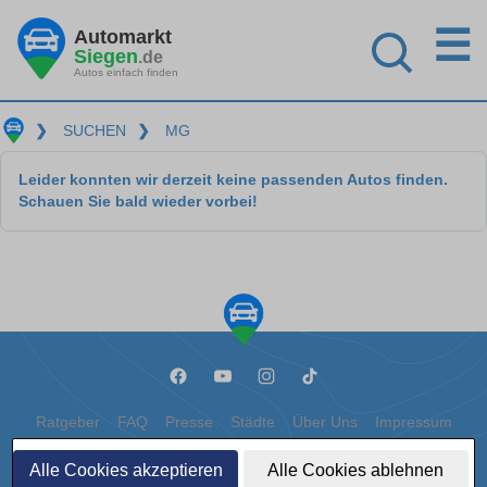
☰
Automarkt
Siegen
.de
Autos einfach finden
❯
SUCHEN
❯
MG
Leider konnten wir derzeit keine passenden Autos finden.
Schauen Sie bald wieder vorbei!
Ratgeber
FAQ
Presse
Städte
Über Uns
Impressum
Datenschutz
Cookies
Alle Cookies akzeptieren
Alle Cookies ablehnen