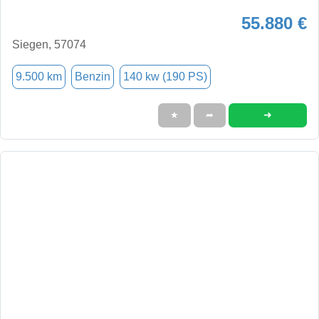
55.880 €
Siegen, 57074
9.500 km
Benzin
140 kw (190 PS)
➜
★
➦