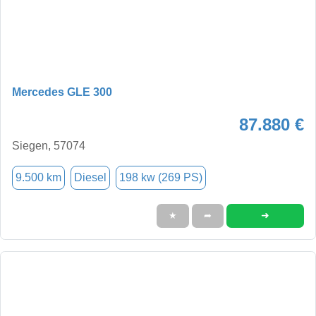
Mercedes GLE 300
87.880 €
Siegen, 57074
9.500 km
Diesel
198 kw (269 PS)
➜
★
➦