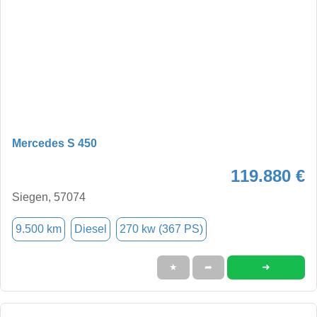
Mercedes S 450
119.880 €
Siegen, 57074
9.500 km
Diesel
270 kw (367 PS)
➜
★
➦