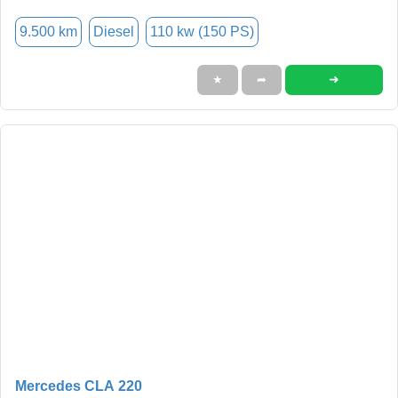
9.500 km
Diesel
110 kw (150 PS)
➜
★
➦
Mercedes CLA 220