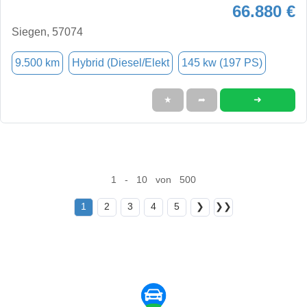
66.880 €
Siegen, 57074
9.500 km
Hybrid (Diesel/Elekt
145 kw (197 PS)
➜
★
➦
1 - 10 von 500
1
2
3
4
5
❯
❯❯