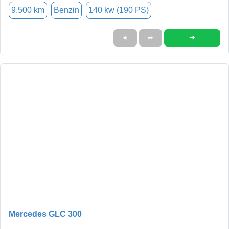
9.500 km
Benzin
140 kw (190 PS)
➜
★
➦
Mercedes GLC 300