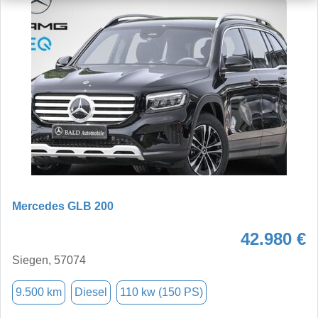
Mercedes GLB 200
42.980 €
Siegen, 57074
9.500 km
Diesel
110 kw (150 PS)