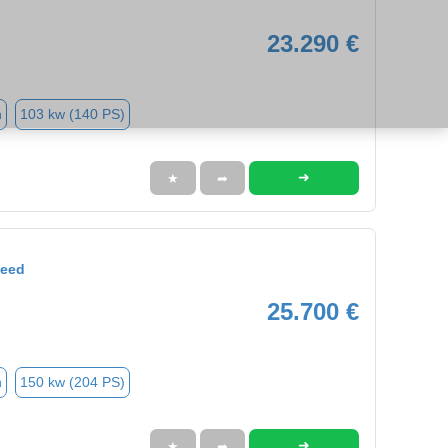
23.290 €
n
103 kw (140 PS)
➜
★
➦
Ceed
25.700 €
n
150 kw (204 PS)
➜
★
➦