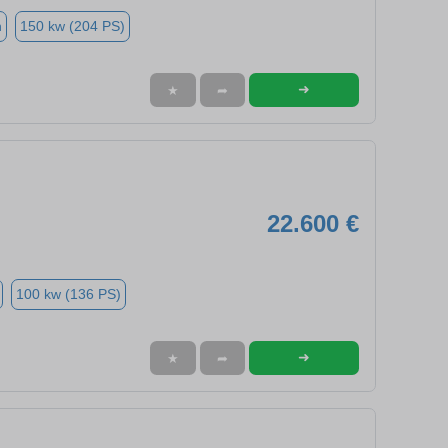
n
150 kw (204 PS)
➜
★
➦
22.600 €
100 kw (136 PS)
➜
★
➦