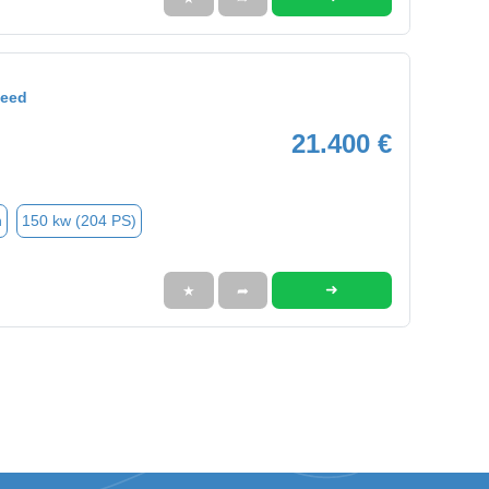
Ceed
21.400 €
n
150 kw (204 PS)
➜
★
➦