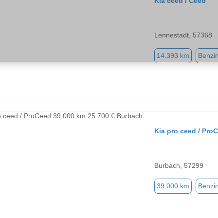
Kia ceed / Ceed
Lennestadt, 57368
14.393 km
Benzi
Kia pro ceed / Pro
Burbach, 57299
39.000 km
Benzi