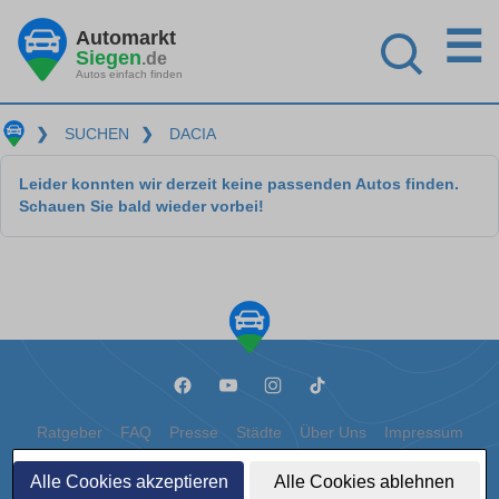
☰
Automarkt
Siegen
.de
Autos einfach finden
❯
SUCHEN
❯
DACIA
Leider konnten wir derzeit keine passenden Autos finden.
Schauen Sie bald wieder vorbei!
Ratgeber
FAQ
Presse
Städte
Über Uns
Impressum
Datenschutz
Cookies
Alle Cookies akzeptieren
Alle Cookies ablehnen